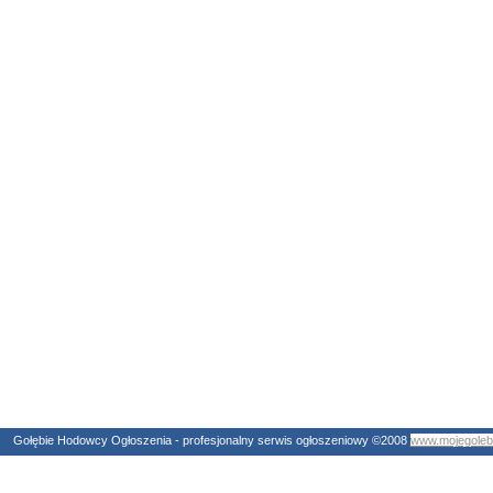
Gołębie Hodowcy Ogłoszenia - profesjonalny serwis ogłoszeniowy ©2008
www.mojegolebi