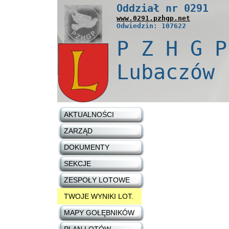
Oddział nr
0291
www.
0291
.pzhgp.net
Odwiedzin: 107622
P Z H G P
Lubaczów
AKTUALNOŚCI
ZARZĄD
DOKUMENTY
SEKCJE
ZESPOŁY LOTOWE
TWOJE WYNIKI LOT.
MAPY GOŁĘBNIKÓW