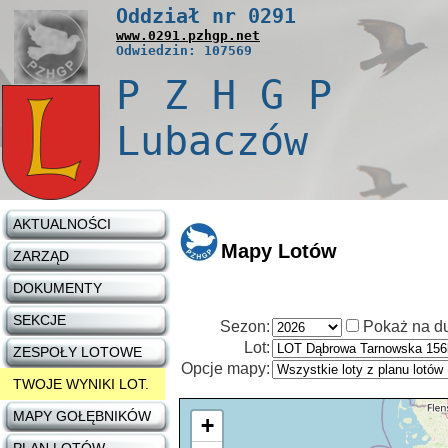
Oddział nr
0291
www.
0291
.pzhgp.net
Odwiedzin: 107569
P Z H G P
Lubaczów
AKTUALNOŚCI
Mapy Lotów
ZARZĄD
DOKUMENTY
SEKCJE
Sezon:
Pokaż na d
Lot:
ZESPOŁY LOTOWE
Opcje mapy:
TWOJE WYNIKI LOT.
MAPY GOŁĘBNIKÓW
+